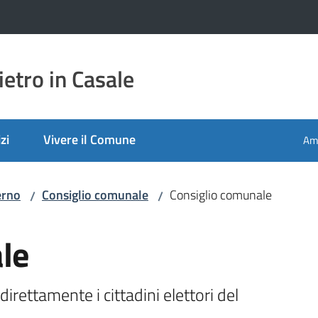
etro in Casale
zi
Vivere il Comune
Amm
erno
Consiglio comunale
Consiglio comunale
/
/
le
rettamente i cittadini elettori del 