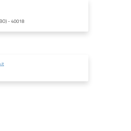
(BO) - 40018
it