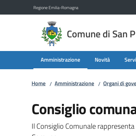
Vai al contenuto
Vai alla navigazione
Vai al footer
Regione Emilia-Romagna
Comune di San Pi
Amministrazione
Novità
Servi
Menu selezionato
Home
Amministrazione
Organi di gov
/
/
Salta al contenuto
Consiglio comuna
Il Consiglio Comunale rappresenta di