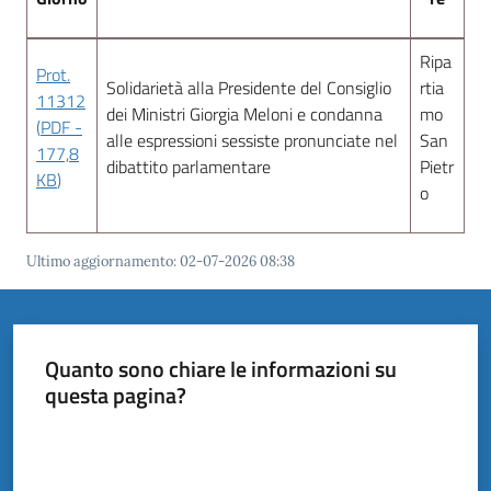
il
Comune
Ripa
Prot.
Solidarietà alla Presidente del Consiglio
rtia
11312
dei Ministri Giorgia Meloni e condanna
mo
(
PDF
-
alle espressioni sessiste pronunciate nel
San
177,8
dibattito parlamentare
Pietr
KB
)
Amministrazione
o
Trasparente
Ultimo aggiornamento
:
02-07-2026 08:38
Tutti
gli
argomenti...
Quanto sono chiare le informazioni su
questa pagina?
Valuta da 1 a 5 stelle