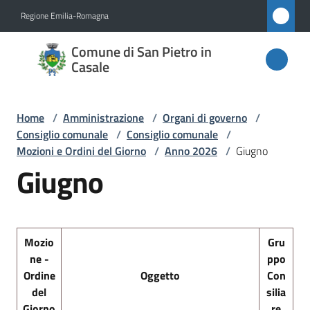
Vai al contenuto
Vai alla navigazione
Vai al footer
Regione Emilia-Romagna
Comune
Comune di San Pietro in
di San
Casale
Pietro
in
Home
/
Amministrazione
/
Organi di governo
/
Casale
Consiglio comunale
/
Consiglio comunale
/
Mozioni e Ordini del Giorno
/
Anno 2026
/
Giugno
Giugno
Amministrazione
Menu selezionato
Novità
Mozio
Gru
ne -
ppo
Servizi
Ordine
Oggetto
Con
del
silia
Vivere
Giorno
re