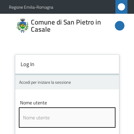
Vai al contenuto
Vai alla navigazione
Vai al footer
Regione Emilia-Romagna
Comune
Comune di San Pietro in
di San
Casale
Pietro
in
Casale
Log In
Accedi per iniziare la sessione
Amministrazione
Novità
Nome utente
Servizi