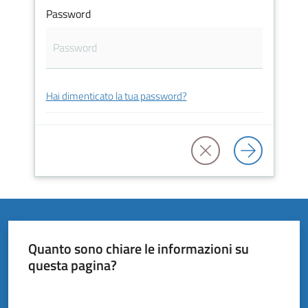
Vivere
Password
il
Comune
Hai dimenticato la tua password?
Amministrazione
Trasparente
Tutti
gli
argomenti...
Quanto sono chiare le informazioni su
questa pagina?
Valuta da 1 a 5 stelle