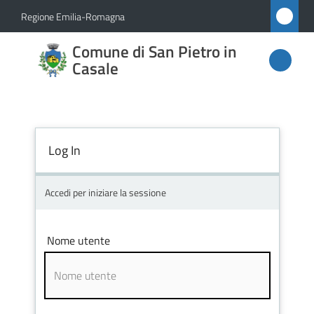
Vai al contenuto
Vai alla navigazione
Vai al footer
Regione Emilia-Romagna
Comune
Comune di San Pietro in
di San
Casale
Pietro
in
Casale
Log In
Accedi per iniziare la sessione
Amministrazione
Novità
Nome utente
Servizi