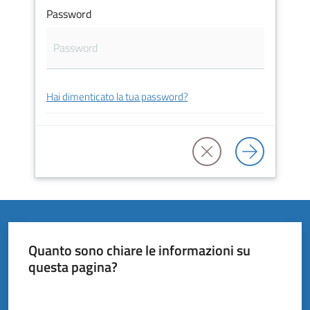
Vivere
Password
il
Comune
Hai dimenticato la tua password?
Amministrazione
Trasparente
Tutti
gli
argomenti...
Quanto sono chiare le informazioni su
questa pagina?
Valuta da 1 a 5 stelle