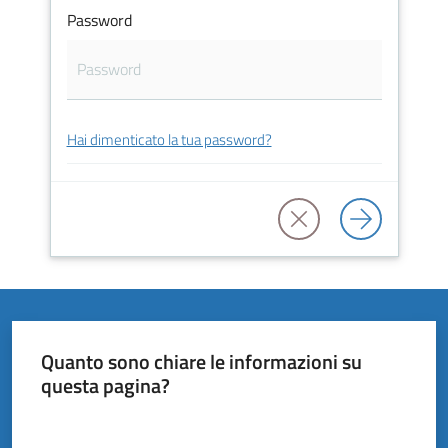
Vivere
Password
il
Comune
Hai dimenticato la tua password?
Amministrazione
Trasparente
Tutti
gli
argomenti...
Quanto sono chiare le informazioni su
questa pagina?
Valuta da 1 a 5 stelle