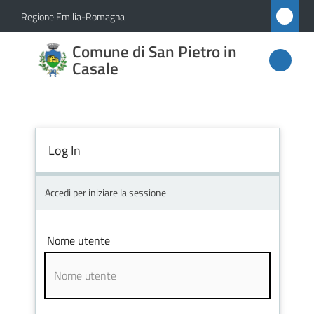
Vai al contenuto
Vai alla navigazione
Vai al footer
Regione Emilia-Romagna
Comune
Comune di San Pietro in
di San
Casale
Pietro
in
Casale
Log In
Accedi per iniziare la sessione
Amministrazione
Novità
Nome utente
Servizi