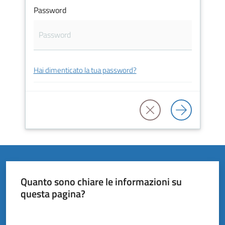
Vivere
Password
il
Comune
Hai dimenticato la tua password?
Amministrazione
Trasparente
Tutti
gli
argomenti...
Quanto sono chiare le informazioni su
questa pagina?
Valuta da 1 a 5 stelle