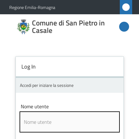
Vai al contenuto
Vai alla navigazione
Vai al footer
Regione Emilia-Romagna
Comune
Comune di San Pietro in
di San
Casale
Pietro
in
Casale
Log In
Accedi per iniziare la sessione
Amministrazione
Novità
Nome utente
Servizi