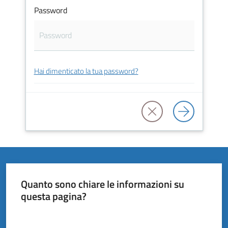
Vivere
Password
il
Comune
Hai dimenticato la tua password?
Amministrazione
Trasparente
Tutti
gli
argomenti...
Quanto sono chiare le informazioni su
questa pagina?
Valuta da 1 a 5 stelle