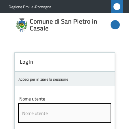
Vai al contenuto
Vai alla navigazione
Vai al footer
Regione Emilia-Romagna
Comune
Comune di San Pietro in
di San
Casale
Pietro
in
Casale
Log In
Accedi per iniziare la sessione
Amministrazione
Novità
Nome utente
Servizi