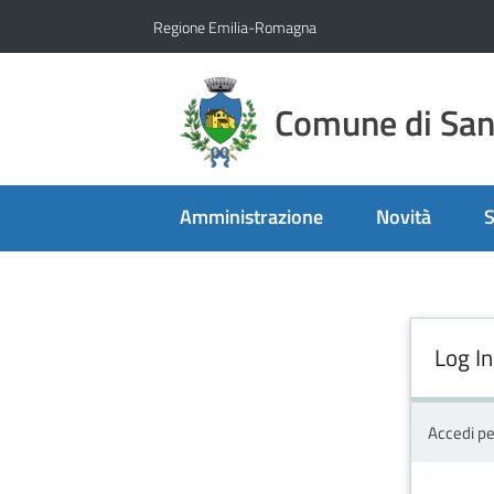
Vai al contenuto
Vai alla navigazione
Vai al footer
Regione Emilia-Romagna
Comune di San 
Amministrazione
Novità
S
Log In
Accedi pe