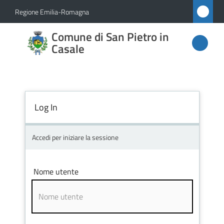
Vai al contenuto
Vai alla navigazione
Vai al footer
Regione Emilia-Romagna
Comune
Comune di San Pietro in
di San
Casale
Pietro
in
Casale
Log In
Accedi per iniziare la sessione
Amministrazione
Novità
Nome utente
Servizi