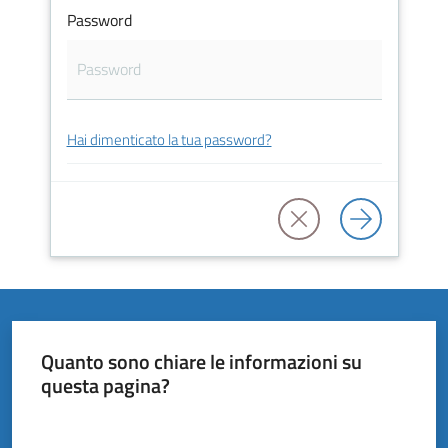
Vivere
Password
il
Comune
Hai dimenticato la tua password?
Amministrazione
Trasparente
Tutti
gli
argomenti...
Quanto sono chiare le informazioni su
questa pagina?
Valuta da 1 a 5 stelle