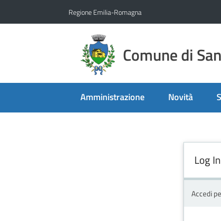
Vai al contenuto
Vai alla navigazione
Vai al footer
Regione Emilia-Romagna
Comune di San 
Amministrazione
Novità
S
Log In
Accedi pe