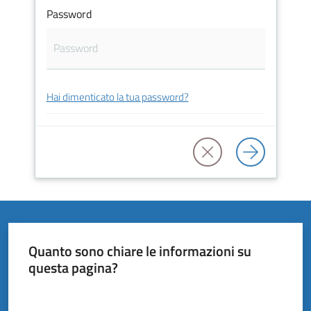
Vivere
Password
il
Comune
Hai dimenticato la tua password?
Amministrazione
Trasparente
Tutti
gli
argomenti...
Quanto sono chiare le informazioni su
questa pagina?
Valuta da 1 a 5 stelle