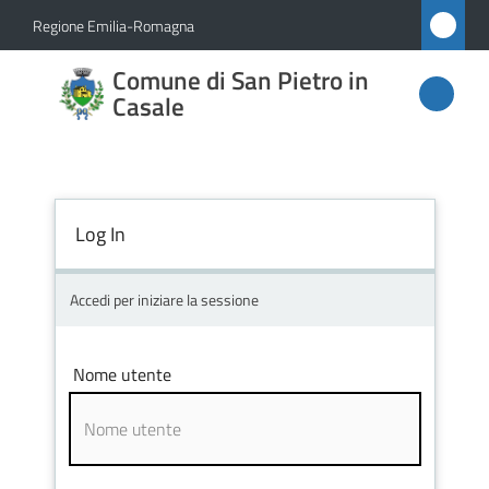
Vai al contenuto
Vai alla navigazione
Vai al footer
Regione Emilia-Romagna
Comune
Comune di San Pietro in
di San
Casale
Pietro
in
Casale
Log In
Accedi per iniziare la sessione
Amministrazione
Novità
Nome utente
Servizi