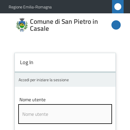
Vai al contenuto
Vai alla navigazione
Vai al footer
Regione Emilia-Romagna
Comune
Comune di San Pietro in
di San
Casale
Pietro
in
Casale
Log In
Accedi per iniziare la sessione
Amministrazione
Novità
Nome utente
Servizi