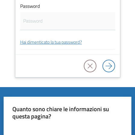
Vivere
Password
il
Comune
Hai dimenticato la tua password?
Amministrazione
Trasparente
Tutti
gli
argomenti...
Quanto sono chiare le informazioni su
questa pagina?
Valuta da 1 a 5 stelle