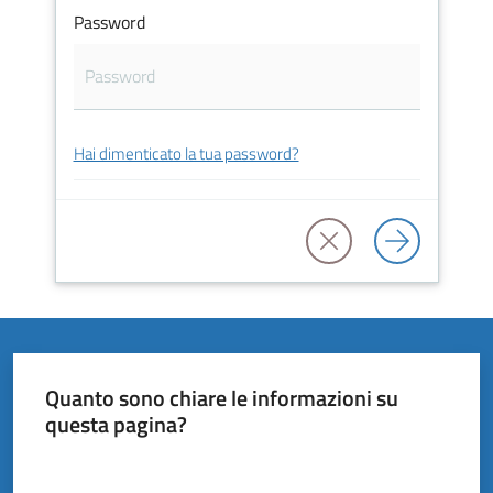
Vivere
Password
il
Comune
Hai dimenticato la tua password?
Amministrazione
Trasparente
Tutti
gli
argomenti...
Quanto sono chiare le informazioni su
questa pagina?
Valuta da 1 a 5 stelle