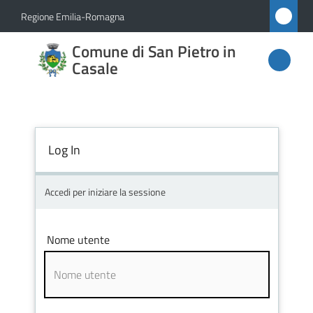
Vai al contenuto
Vai alla navigazione
Vai al footer
Regione Emilia-Romagna
Comune
Comune di San Pietro in
di San
Casale
Pietro
in
Casale
Log In
Accedi per iniziare la sessione
Amministrazione
Novità
Nome utente
Servizi