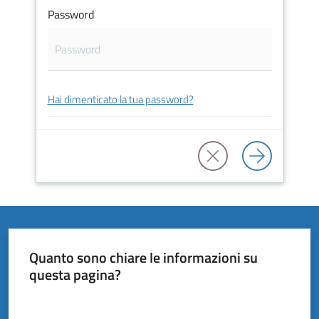
Vivere
Password
il
Comune
Hai dimenticato la tua password?
Amministrazione
Trasparente
Tutti
gli
argomenti...
Quanto sono chiare le informazioni su
questa pagina?
Valuta da 1 a 5 stelle