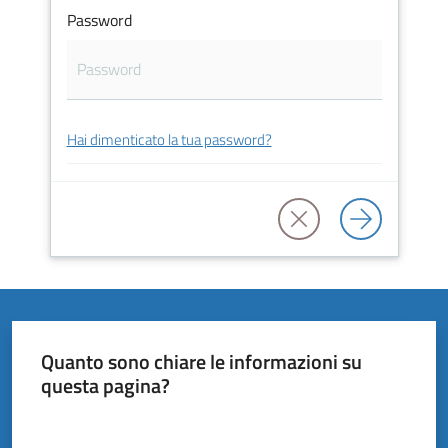
Vivere
Password
il
Comune
Hai dimenticato la tua password?
Amministrazione
Trasparente
Tutti
gli
argomenti...
Quanto sono chiare le informazioni su
questa pagina?
Valuta da 1 a 5 stelle