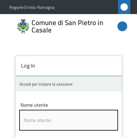
Vai al contenuto
Vai alla navigazione
Vai al footer
Regione Emilia-Romagna
Comune
Comune di San Pietro in
di San
Casale
Pietro
in
Casale
Log In
Accedi per iniziare la sessione
Amministrazione
Novità
Nome utente
Servizi