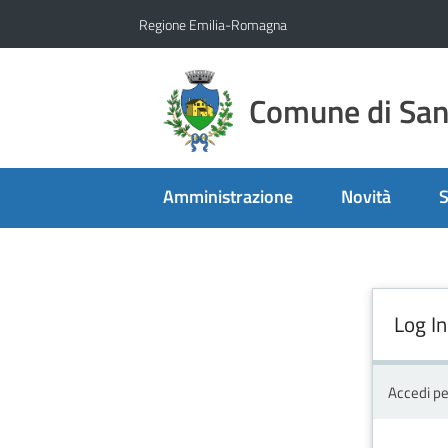
Vai al contenuto
Vai alla navigazione
Vai al footer
Regione Emilia-Romagna
Comune di San 
Amministrazione
Novità
S
Log In
Accedi pe