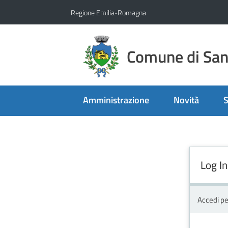
Vai al contenuto
Vai alla navigazione
Vai al footer
Regione Emilia-Romagna
Comune di San 
Amministrazione
Novità
S
Log In
Accedi pe