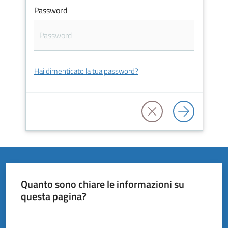
Vivere
Password
il
Comune
Hai dimenticato la tua password?
Amministrazione
Trasparente
Tutti
gli
argomenti...
Quanto sono chiare le informazioni su
questa pagina?
Valuta da 1 a 5 stelle