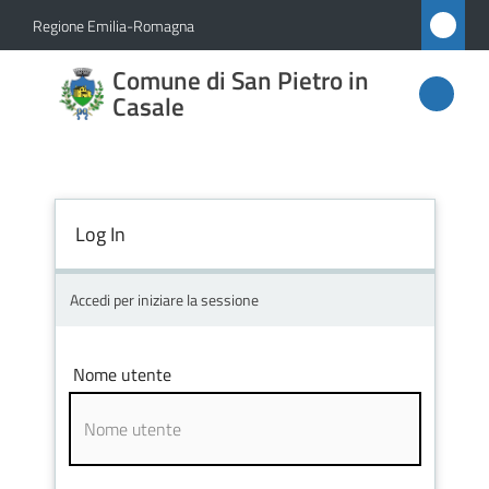
Vai al contenuto
Vai alla navigazione
Vai al footer
Regione Emilia-Romagna
Comune
Comune di San Pietro in
di San
Casale
Pietro
in
Casale
Log In
Accedi per iniziare la sessione
Amministrazione
Novità
Nome utente
Servizi