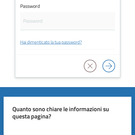
Vivere
Password
il
Comune
Hai dimenticato la tua password?
Amministrazione
Trasparente
Tutti
gli
argomenti...
Quanto sono chiare le informazioni su
questa pagina?
Valuta da 1 a 5 stelle