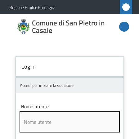
Vai al contenuto
Vai alla navigazione
Vai al footer
Regione Emilia-Romagna
Comune
Comune di San Pietro in
di San
Casale
Pietro
in
Casale
Log In
Accedi per iniziare la sessione
Amministrazione
Novità
Nome utente
Servizi