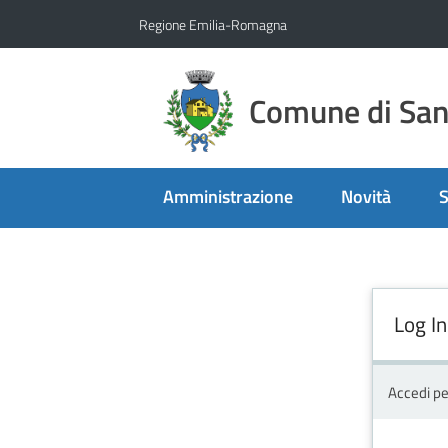
Vai al contenuto
Vai alla navigazione
Vai al footer
Regione Emilia-Romagna
Comune di San 
Amministrazione
Novità
S
Log In
Accedi pe