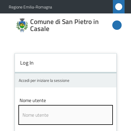
Vai al contenuto
Vai alla navigazione
Vai al footer
Regione Emilia-Romagna
Comune
Comune di San Pietro in
di San
Casale
Pietro
in
Casale
Log In
Accedi per iniziare la sessione
Amministrazione
Novità
Nome utente
Servizi