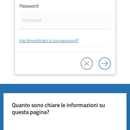
Vivere
Password
il
Comune
Hai dimenticato la tua password?
Amministrazione
Trasparente
Tutti
gli
argomenti...
Quanto sono chiare le informazioni su
questa pagina?
Valuta da 1 a 5 stelle