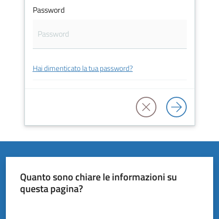
Vivere
Password
il
Comune
Hai dimenticato la tua password?
Amministrazione
Trasparente
Tutti
gli
argomenti...
Quanto sono chiare le informazioni su
questa pagina?
Valuta da 1 a 5 stelle