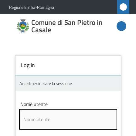
Vai al contenuto
Vai alla navigazione
Vai al footer
Regione Emilia-Romagna
Comune
Comune di San Pietro in
di San
Casale
Pietro
in
Casale
Log In
Accedi per iniziare la sessione
Amministrazione
Novità
Nome utente
Servizi