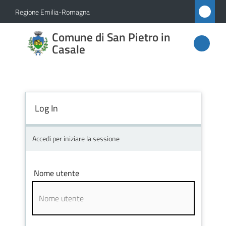
Vai al contenuto
Vai alla navigazione
Vai al footer
Regione Emilia-Romagna
Comune
Comune di San Pietro in
di San
Casale
Pietro
in
Casale
Log In
Accedi per iniziare la sessione
Amministrazione
Novità
Nome utente
Servizi