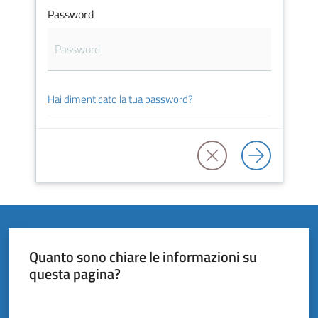
Vivere
Password
il
Comune
Hai dimenticato la tua password?
Amministrazione
Trasparente
Tutti
gli
argomenti...
Quanto sono chiare le informazioni su
questa pagina?
Valuta da 1 a 5 stelle