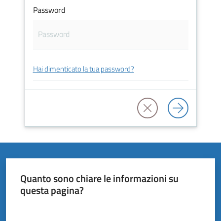
Vivere
Password
il
Comune
Hai dimenticato la tua password?
Amministrazione
Trasparente
Tutti
gli
argomenti...
Quanto sono chiare le informazioni su
questa pagina?
Valuta da 1 a 5 stelle