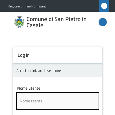
Vai al contenuto
Vai alla navigazione
Vai al footer
Regione Emilia-Romagna
Comune
Comune di San Pietro in
di San
Casale
Pietro
in
Casale
Log In
Accedi per iniziare la sessione
Amministrazione
Novità
Nome utente
Servizi