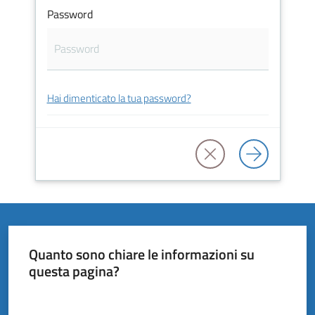
Vivere
Password
il
Comune
Hai dimenticato la tua password?
Amministrazione
Trasparente
Tutti
gli
argomenti...
Quanto sono chiare le informazioni su
questa pagina?
Valuta da 1 a 5 stelle