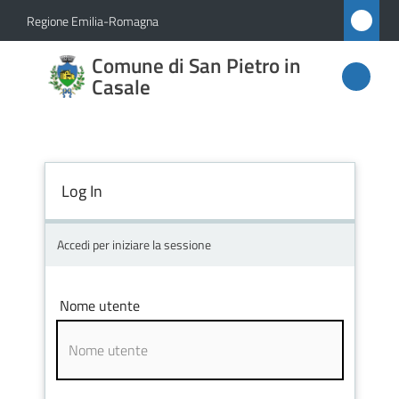
Vai al contenuto
Vai alla navigazione
Vai al footer
Regione Emilia-Romagna
Comune
Comune di San Pietro in
di San
Casale
Pietro
in
Casale
Log In
Accedi per iniziare la sessione
Amministrazione
Novità
Nome utente
Servizi