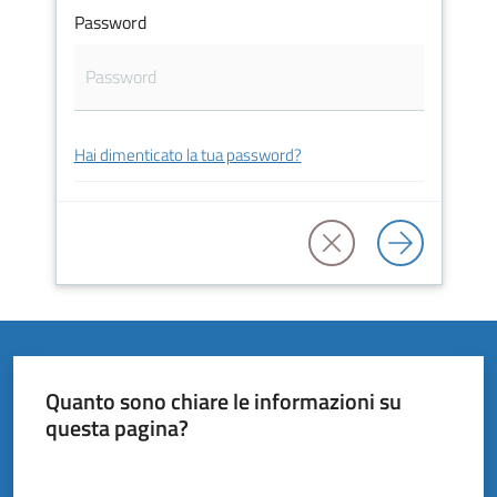
Vivere
Password
il
Comune
Hai dimenticato la tua password?
Amministrazione
Trasparente
Tutti
gli
argomenti...
Quanto sono chiare le informazioni su
questa pagina?
Valuta da 1 a 5 stelle