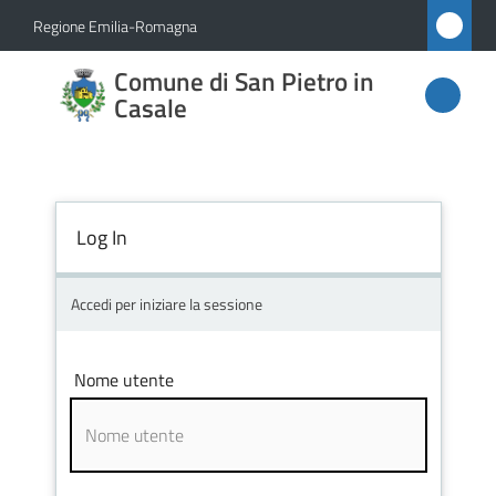
Vai al contenuto
Vai alla navigazione
Vai al footer
Regione Emilia-Romagna
Comune
Comune di San Pietro in
di San
Casale
Pietro
in
Casale
Log In
Accedi per iniziare la sessione
Amministrazione
Novità
Nome utente
Servizi