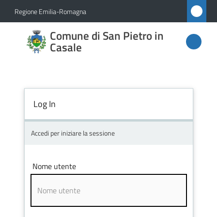
Vai al contenuto
Vai alla navigazione
Vai al footer
Regione Emilia-Romagna
Comune
Comune di San Pietro in
di San
Casale
Pietro
in
Casale
Log In
Accedi per iniziare la sessione
Amministrazione
Novità
Nome utente
Servizi