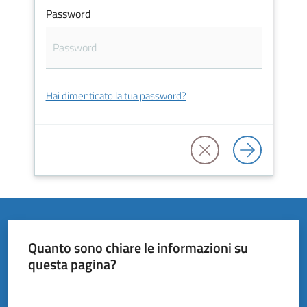
Vivere
Password
il
Comune
Hai dimenticato la tua password?
Amministrazione
Trasparente
Tutti
gli
argomenti...
Quanto sono chiare le informazioni su
questa pagina?
Valuta da 1 a 5 stelle