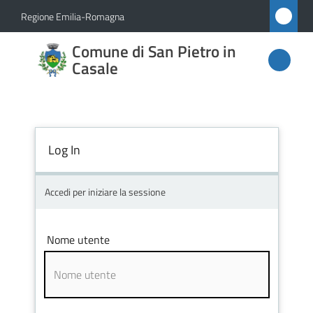
Vai al contenuto
Vai alla navigazione
Vai al footer
Regione Emilia-Romagna
Comune
Comune di San Pietro in
di San
Casale
Pietro
in
Casale
Log In
Accedi per iniziare la sessione
Amministrazione
Novità
Nome utente
Servizi