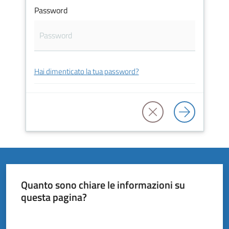
Vivere
Password
il
Comune
Hai dimenticato la tua password?
Amministrazione
Trasparente
Tutti
gli
argomenti...
Quanto sono chiare le informazioni su
questa pagina?
Valuta da 1 a 5 stelle