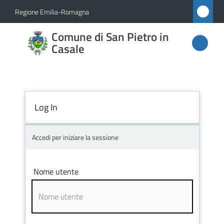
Vai al contenuto
Vai alla navigazione
Vai al footer
Regione Emilia-Romagna
Comune
Comune di San Pietro in
di San
Casale
Pietro
in
Casale
Log In
Accedi per iniziare la sessione
Amministrazione
Novità
Nome utente
Servizi