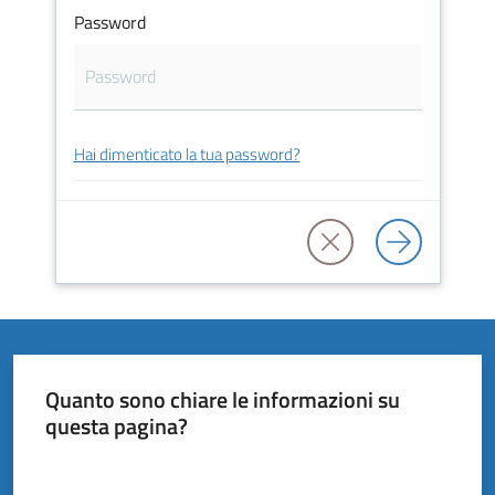
Vivere
Password
il
Comune
Hai dimenticato la tua password?
Amministrazione
Trasparente
Tutti
gli
argomenti...
Quanto sono chiare le informazioni su
questa pagina?
Valuta da 1 a 5 stelle