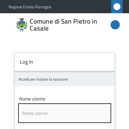
Vai al contenuto
Vai alla navigazione
Vai al footer
Regione Emilia-Romagna
Comune
Comune di San Pietro in
di San
Casale
Pietro
in
Casale
Log In
Accedi per iniziare la sessione
Amministrazione
Novità
Nome utente
Servizi