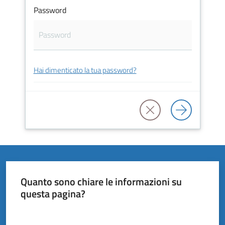
Vivere
Password
il
Comune
Hai dimenticato la tua password?
Amministrazione
Trasparente
Tutti
gli
argomenti...
Quanto sono chiare le informazioni su
questa pagina?
Valuta da 1 a 5 stelle