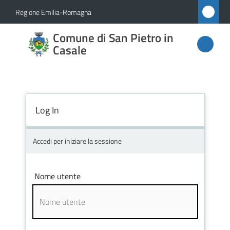
Vai al contenuto
Vai alla navigazione
Vai al footer
Regione Emilia-Romagna
Comune
Comune di San Pietro in
di San
Casale
Pietro
in
Casale
Log In
Accedi per iniziare la sessione
Amministrazione
Novità
Nome utente
Servizi