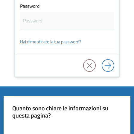
Vivere
Password
il
Comune
Hai dimenticato la tua password?
Amministrazione
Trasparente
Tutti
gli
argomenti...
Quanto sono chiare le informazioni su
questa pagina?
Valuta da 1 a 5 stelle