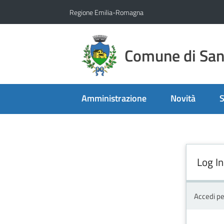
Vai al contenuto
Vai alla navigazione
Vai al footer
Regione Emilia-Romagna
Comune di San 
Amministrazione
Novità
S
Log In
Accedi pe