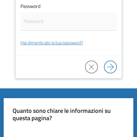
Vivere
Password
il
Comune
Hai dimenticato la tua password?
Amministrazione
Trasparente
Tutti
gli
argomenti...
Quanto sono chiare le informazioni su
questa pagina?
Valuta da 1 a 5 stelle