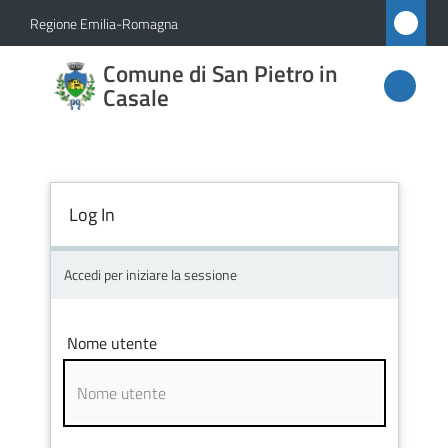
Vai al contenuto
Vai alla navigazione
Vai al footer
Regione Emilia-Romagna
Comune
Comune di San Pietro in
di San
Casale
Pietro
in
Casale
Log In
Accedi per iniziare la sessione
Amministrazione
Novità
Nome utente
Servizi