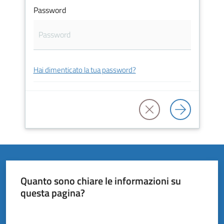
Vivere
Password
il
Comune
Hai dimenticato la tua password?
Amministrazione
Trasparente
Tutti
gli
argomenti...
Quanto sono chiare le informazioni su
questa pagina?
Valuta da 1 a 5 stelle