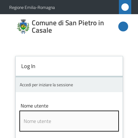
Vai al contenuto
Vai alla navigazione
Vai al footer
Regione Emilia-Romagna
Comune
Comune di San Pietro in
di San
Casale
Pietro
in
Casale
Log In
Accedi per iniziare la sessione
Amministrazione
Novità
Nome utente
Servizi