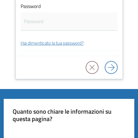
Vivere
Password
il
Comune
Hai dimenticato la tua password?
Amministrazione
Trasparente
Tutti
gli
argomenti...
Quanto sono chiare le informazioni su
questa pagina?
Valuta da 1 a 5 stelle