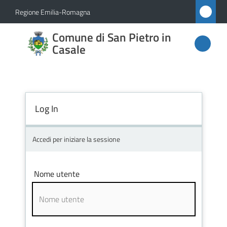
Vai al contenuto
Vai alla navigazione
Vai al footer
Regione Emilia-Romagna
Comune
Comune di San Pietro in
di San
Casale
Pietro
in
Casale
Log In
Accedi per iniziare la sessione
Amministrazione
Novità
Nome utente
Servizi