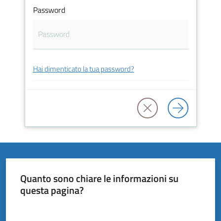
Vivere
Password
il
Comune
Hai dimenticato la tua password?
Amministrazione
Trasparente
Tutti
gli
argomenti...
Quanto sono chiare le informazioni su
questa pagina?
Valuta da 1 a 5 stelle