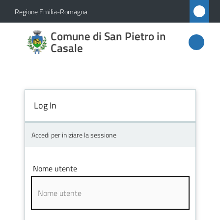
Vai al contenuto
Vai alla navigazione
Vai al footer
Regione Emilia-Romagna
Comune
Comune di San Pietro in
di San
Casale
Pietro
in
Casale
Log In
Accedi per iniziare la sessione
Amministrazione
Novità
Nome utente
Servizi