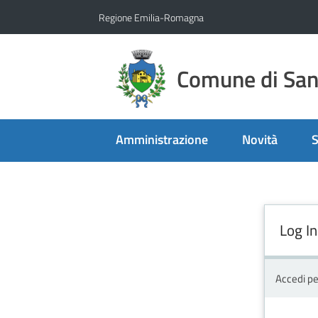
Vai al contenuto
Vai alla navigazione
Vai al footer
Regione Emilia-Romagna
Comune di San 
Amministrazione
Novità
S
Log In
Accedi pe