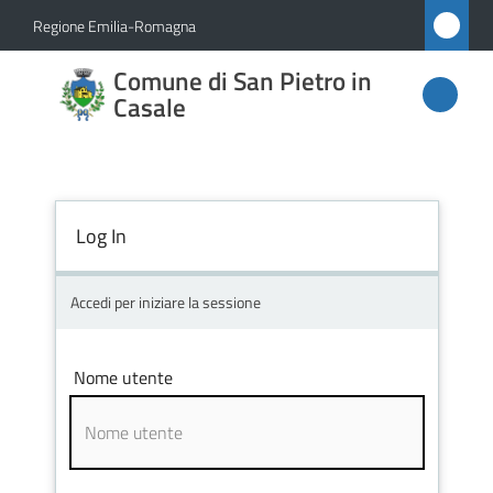
Vai al contenuto
Vai alla navigazione
Vai al footer
Regione Emilia-Romagna
Comune
Comune di San Pietro in
di San
Casale
Pietro
in
Casale
Log In
Accedi per iniziare la sessione
Amministrazione
Novità
Nome utente
Servizi