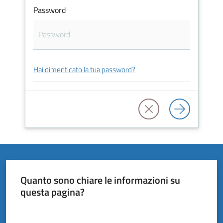
Vivere
Password
il
Comune
Hai dimenticato la tua password?
Amministrazione
Trasparente
Tutti
gli
argomenti...
Quanto sono chiare le informazioni su
questa pagina?
Valuta da 1 a 5 stelle