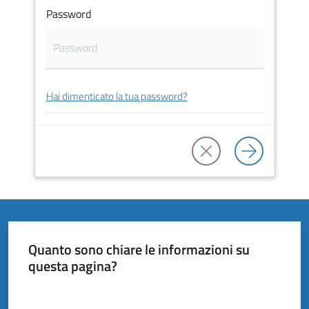
Vivere
Password
il
Comune
Hai dimenticato la tua password?
Amministrazione
Trasparente
Tutti
gli
argomenti...
Quanto sono chiare le informazioni su
questa pagina?
Valuta da 1 a 5 stelle