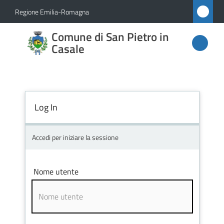
Vai al contenuto
Vai alla navigazione
Vai al footer
Regione Emilia-Romagna
Comune
Comune di San Pietro in
di San
Casale
Pietro
in
Casale
Log In
Accedi per iniziare la sessione
Amministrazione
Novità
Nome utente
Servizi