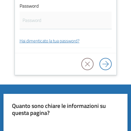
Vivere
Password
il
Comune
Hai dimenticato la tua password?
Amministrazione
Trasparente
Tutti
gli
argomenti...
Quanto sono chiare le informazioni su
questa pagina?
Valuta da 1 a 5 stelle