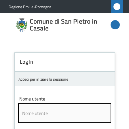
Vai al contenuto
Vai alla navigazione
Vai al footer
Regione Emilia-Romagna
Comune
Comune di San Pietro in
di San
Casale
Pietro
in
Casale
Log In
Accedi per iniziare la sessione
Amministrazione
Novità
Nome utente
Servizi