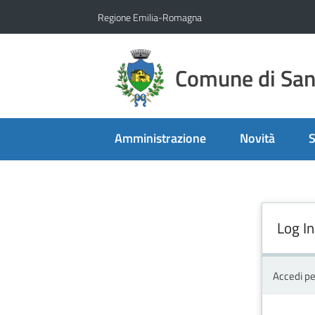
Vai al contenuto
Vai alla navigazione
Vai al footer
Regione Emilia-Romagna
Comune di San 
Amministrazione
Novità
S
Log In
Accedi pe