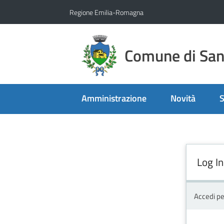
Vai al contenuto
Vai alla navigazione
Vai al footer
Regione Emilia-Romagna
Comune di San 
Amministrazione
Novità
S
Log In
Accedi pe