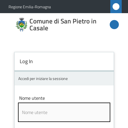
Vai al contenuto
Vai alla navigazione
Vai al footer
Regione Emilia-Romagna
Comune
Comune di San Pietro in
di San
Casale
Pietro
in
Casale
Log In
Accedi per iniziare la sessione
Amministrazione
Novità
Nome utente
Servizi