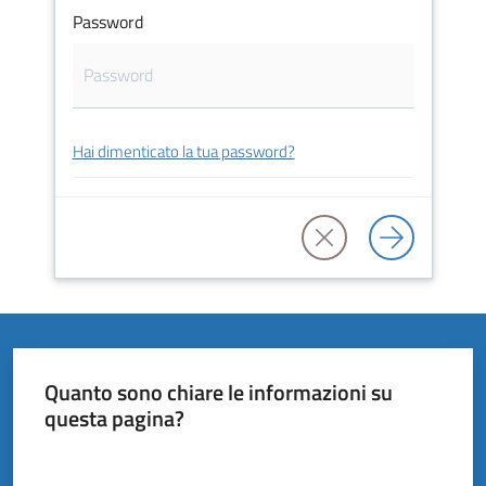
Vivere
Password
il
Comune
Hai dimenticato la tua password?
Amministrazione
Trasparente
Tutti
gli
argomenti...
Quanto sono chiare le informazioni su
questa pagina?
Valuta da 1 a 5 stelle