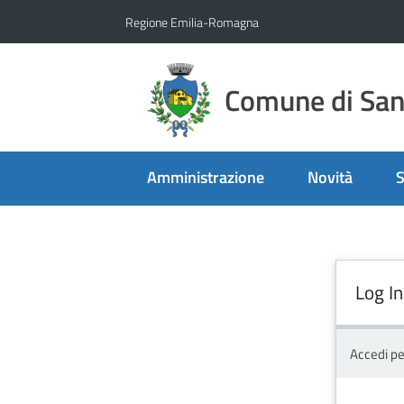
Vai al contenuto
Vai alla navigazione
Vai al footer
Regione Emilia-Romagna
Comune di San 
Amministrazione
Novità
S
Log In
Accedi pe