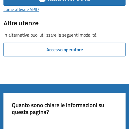
Vivere
il
Come attivare SPID
Comune
Altre utenze
In alternativa puoi utilizzare le seguenti modalità.
Accesso operatore
Amministrazione
Trasparente
Tutti
gli
argomenti...
Quanto sono chiare le informazioni su
questa pagina?
Valuta da 1 a 5 stelle