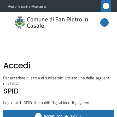
Vai al contenuto
Vai alla navigazione
Vai al footer
Regione Emilia-Romagna
Comune
Comune di San Pietro in
di San
Casale
Pietro
in
Casale
Accedi
Amministrazione
Per accedere al sito a ai suoi servizi, utilizza una delle seguenti
modalità.
Novità
SPID
Menu selezionato
Servizi
Log in with SPID, the public digital identity system.
Accedi con SPID o CIE