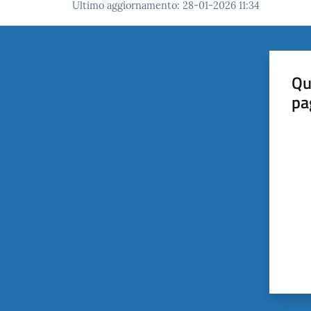
Ultimo aggiornamento
:
28-01-2026 11:34
Qu
pa
Valut