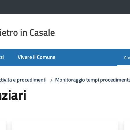
etro in Casale
zi
Vivere il Comune
Amm
Men
ttività e procedimenti
Monitoraggio tempi procedimenta
/
ziari