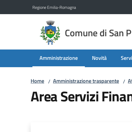
Vai al contenuto
Vai alla navigazione
Vai al footer
Regione Emilia-Romagna
Comune di San Pi
Amministrazione
Novità
Servi
Menu selezionato
Home
Amministrazione trasparente
A
/
/
Area Servizi Finan