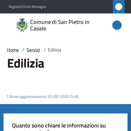
Vai al contenuto
Vai alla navigazione
Vai al footer
Regione Emilia-Romagna
Comune
Comune di San Pietro in
di San
Casale
Pietro
in
Home
/
Servizi
/
Edilizia
Casale
Edilizia
Amministrazione
Novità
Ultimo aggiornamento
:
03-02-2026 15:48
Servizi
Menu selezionato
Quanto sono chiare le informazioni su
Vivere