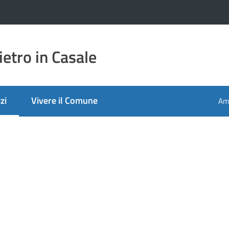
etro in Casale
zi
Vivere il Comune
Amm
 selezionato