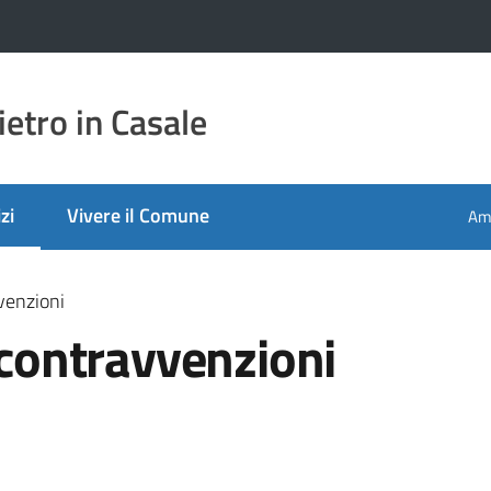
etro in Casale
zi
Vivere il Comune
Amm
 selezionato
vvenzioni
e contravvenzioni